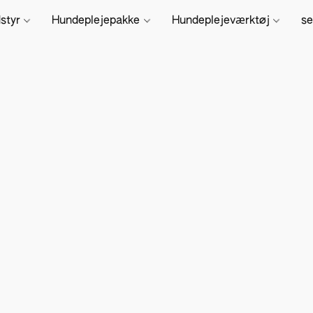
dstyr
Hundeplejepakke
Hundeplejeværktøj
se