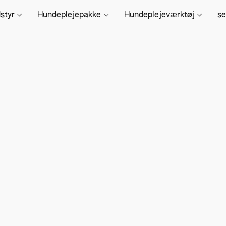
dstyr
Hundeplejepakke
Hundeplejeværktøj
se