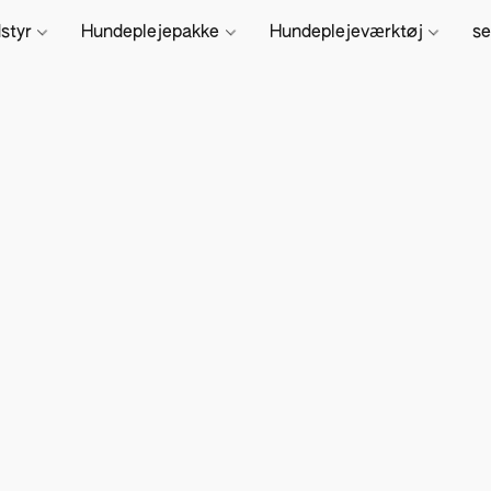
dstyr
Hundeplejepakke
Hundeplejeværktøj
se