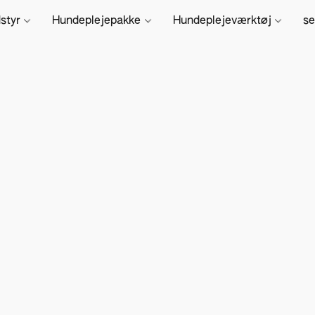
dstyr
Hundeplejepakke
Hundeplejeværktøj
se